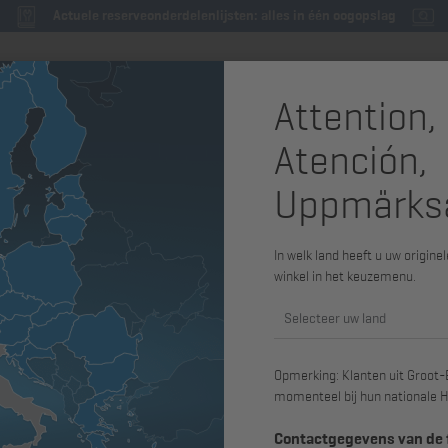
Actuele reserveonderdelenlijsten: alles in één oogopslag
Attention,
Op motorfamilie
Reserveonderdelen & onderhoudsdelen
Atención,
en
Riemen, buizen en slangen
Riemen
Uppmärks
In welk land heeft u uw origin
Uitlaatgasnorm
winkel in het keuzemenu.
Selecteer uw land
Opmerking: Klanten uit Groot-B
momenteel bij hun nationale H
Contactgegevens van de f