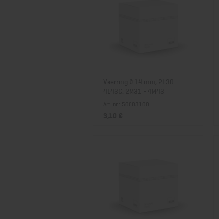
Veerring Ø 14 mm, 2L30 -
4L43C, 2M31 - 4M43
Art. nr.: 50003100
3,10 €