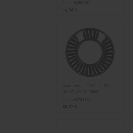
Art. nr.: 03589510
14,04 €
Inlaatschoep 2L30 - 4L42C,
4L43C, 2M40 - 4M41
Art. nr.: 03762800
68,67 €