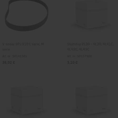
V-snaar 9PJ 910 L serie, M
Sluitstop 2L30 - 4L30, 4L41C,
serie
4L42C, 4L43C
Art. nr.: 50141501
Art. nr.: 50157900
36,02 €
3,10 €