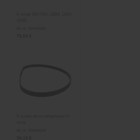
V-snaar 8PJ 762, 1D80, 1D81,
1D90
Art. nr.: 50448500
73,53 €
V-snaar, airco compressor H-
serie
Art. nr.: 50662600
34,13 €