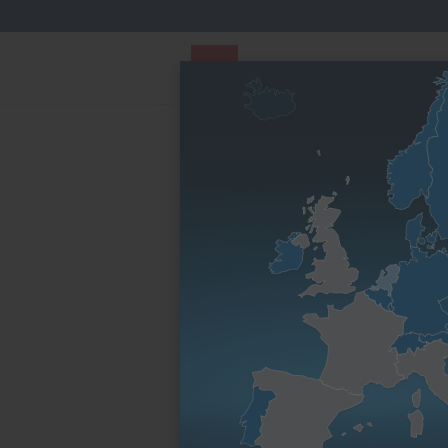
PARTS STORE
Parts Finder
Startpagina
Reserveonderdelen & onderhoudsdel
Riemen
Motorfamilie
Motortype