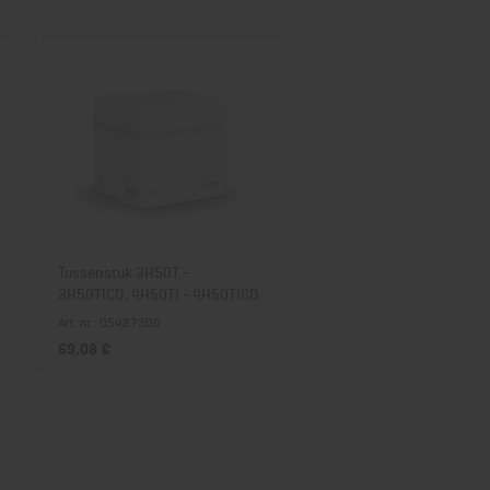
Tussenstuk 3H50T -
3H50TICD, 4H50TI - 4H50TICD
Art. nr.: 05427300
69,08 €