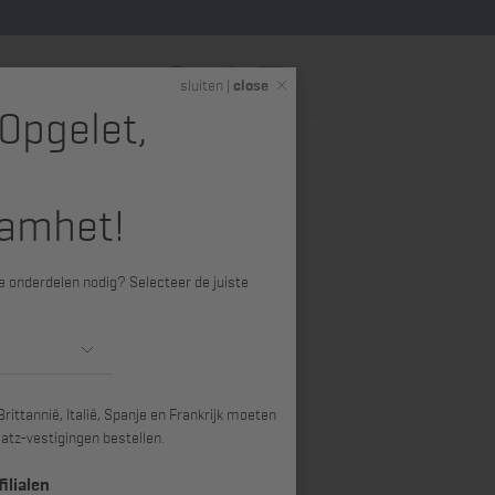
NL
sluiten |
close
 Opgelet,
Service
amhet!
ele onderdelen nodig? Selecteer de juiste
Sortierung Door relevantie
Door relevantie
Titel oplopend
rittannië, Italië, Spanje en Frankrijk moeten
atz-vestigingen bestellen.
Titel aflopend
ilialen
Prijs oplopend