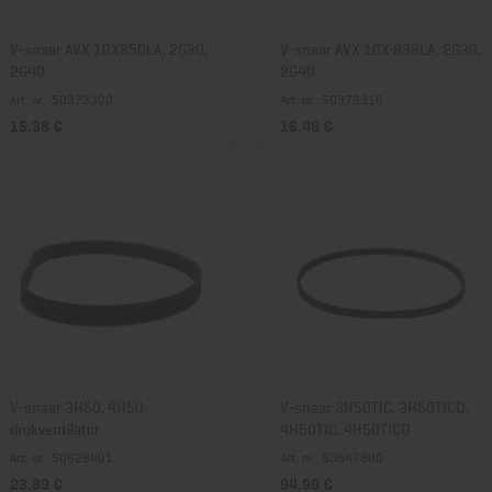
V-snaar AVX 10X850LA, 2G30,
V-snaar AVX 10X 838LA, 2G30,
2G40
2G40
Art. nr.: 50373300
Art. nr.: 50373310
15,38 €
16,46 €
V-snaar 3H50, 4H50,
V-snaar 3H50TIC, 3H50TICD,
drukventilator
4H50TIC, 4H50TICD
Art. nr.: 50629401
Art. nr.: 50647800
23,89 €
94,99 €