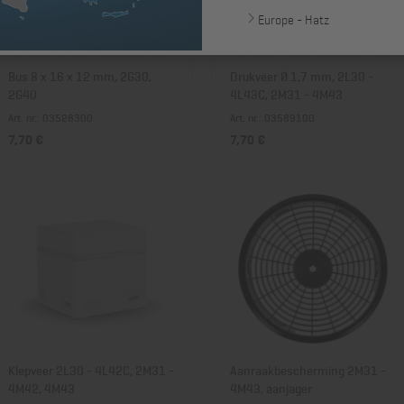
Europe - Hatz
Bus 8 x 16 x 12 mm, 2G30,
Drukveer Ø 1,7 mm, 2L30 -
2G40
4L43C, 2M31 - 4M43
Art. nr.: 03528300
Art. nr.: 03589100
7,70 €
7,70 €
Klepveer 2L30 - 4L42C, 2M31 -
Aanraakbescherming 2M31 -
4M42, 4M43
4M43, aanjager