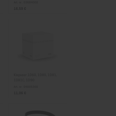
Art. nr.: 03684002
16,59 €
Klepveer 1D60, 1D80, 1D81,
1D81C, 1D90
Art. nr.: 04005300
11,06 €