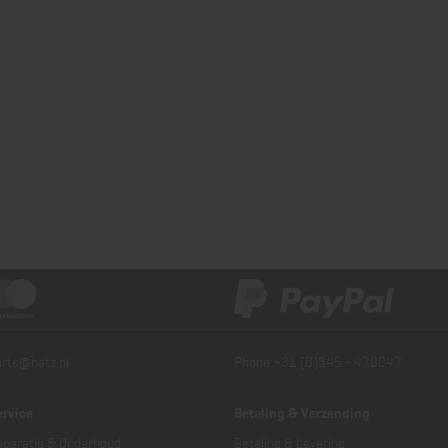
arts@hatz.nl
Phone +31 (0)345 - 470047
ervice
Betaling & Verzending
eparatie & Onderhoud
Betaling & Levering