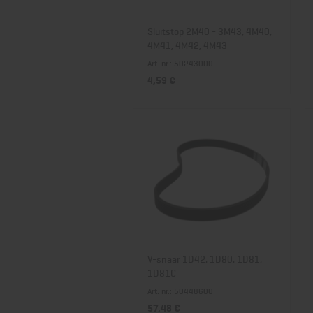
Sluitstop 2M40 - 3M43, 4M40,
4M41, 4M42, 4M43
Art. nr.: 50243000
4,59 €
V-snaar 1D42, 1D80, 1D81,
1D81C
Art. nr.: 50448600
57,48 €