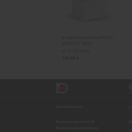
V-snaarbescherming 3H50TI -
3H50TICD, 4H50
Art. nr.: 05578301
104,29 €
Klantenservice
p
Reserveonderdelen &
S
Onderhoudsonderdelen
R