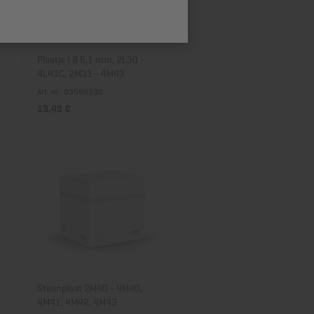
Prijs aflopend
Plaatje I Ø 6,1 mm, 2L30 -
4L43C, 2M31 - 4M43
Art. nr.: 03589300
13,49 €
Steunplaat 2M40 - 4M40,
4M41, 4M42, 4M43