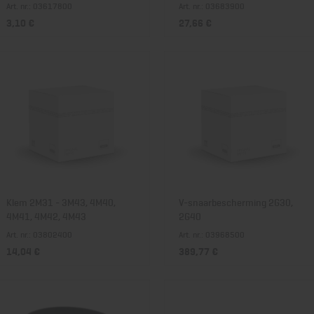
Art. nr.: 03617800
Art. nr.: 03683900
3,10 €
27,66 €
Klem 2M31 - 3M43, 4M40,
V-snaarbescherming 2G30,
4M41, 4M42, 4M43
2G40
Art. nr.: 03802400
Art. nr.: 03968500
14,04 €
389,77 €