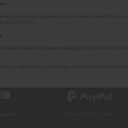
aten
ring en verwijdering organiseren via een dienstverlener. Vul het formulier en d
en door de fabrikant.
g
 ten dele sensibele persoonsgerelateerde gegevens (bijvoorbeeld een PC of ee
ruikers van afgedankte apparatuur in eigen verantwoordelijkheid voor het wis
arts@hatz.nl
Phone +31 (0)345 - 470047