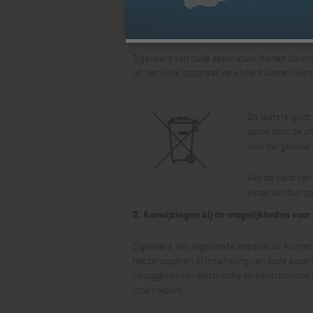
mag daarom niet als ongesorteerd huisvuil w
verzzameld en via de
plaatselijke, gemeent
Eigenaars van oude apparatuur dienen bovendie
uit het oude apparaat verwijderd kunnen word
Dit laatste geld
opzet door de of
voor hergebruik 
Aan de hand van 
einde van hun g
2. Aanwijzingen bij de mogelijkheden voor
Eigenaars van afgedankte apparatuur kunnen d
het teruggeven of inzameling van oude appara
teruggeven van elektrische en elektronische 
inzamelpunt.