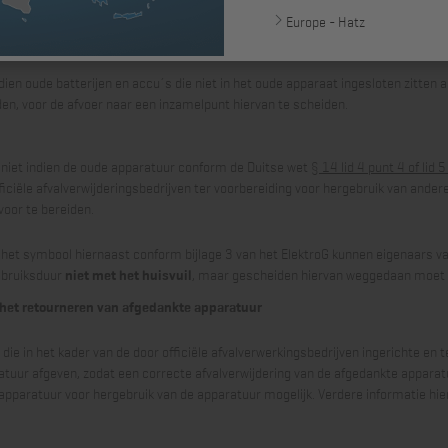
eggedaan worden en horen bij het grijsgoed. Deze apparatuur moet net als ver
Europe - Hatz
elijke inzamelpunten of recyclingbedrijven
weggedaan worden.
n oude batterijen en accu´s die niet in het oude apparaat ingesloten zitten al
en, voor de afvoer naar een inzamelpunt hiervan te scheiden.
t niet indien de oude apparatuur conform de Duitse wet
§ 14 lid 4 punt 4 of lid 
ficiële afvalverwijderingsbedrijven ter voorbereiding voor hergebruik van an
voor te bereiden.
het symbool hiernaast conform bijlage 3 van het ElektroG kunnen eigenaars va
ebruiksduur
niet met het huisvuil
, maar gescheiden hiervan weggedaan moet
 het retourneren van afgedankte apparatuur
ie in het kader van de door officiële afvalverwerkingsbedrijven ingerichte en 
tuur afgeven, zodat een correcte afvalverwijdering van de afgedankte apparatuu
apparatuur voor hergebruik van de apparatuur mogelijk. Verdere informatie hier