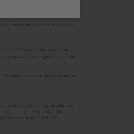
bruikte batterijen en accu´s gescheiden
s bijvoorbeeld lampen, die zonder vernieling
5 punt 2 en 3 ElektroG
in het kader van de
dere oude apparaten worden gescheiden om die
n afgedankte apparatuur zien dat die aan het
 worden.
ter beschikking gestelde mogelijkheden voor
r is veiliggesteld. Eventueel is daar ook het
bij ontvangt u op het betreffende