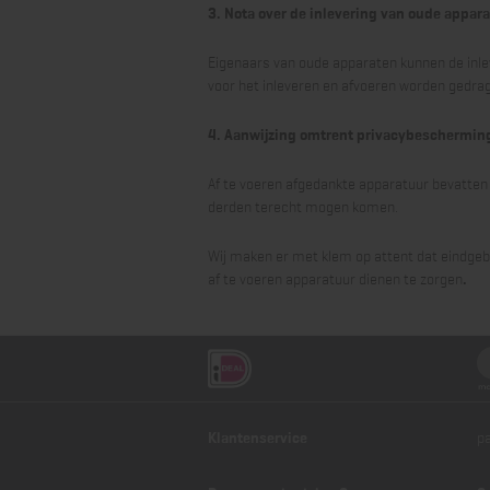
3. Nota over de inlevering van oude appar
Eigenaars van oude apparaten kunnen de inleve
voor het inleveren en afvoeren worden gedrag
4. Aanwijzing omtrent privacybeschermin
Af te voeren afgedankte apparatuur bevatten
derden terecht mogen komen.
Wij maken er met klem op attent dat eindgeb
af te voeren apparatuur dienen te zorgen
.
Klantenservice
p