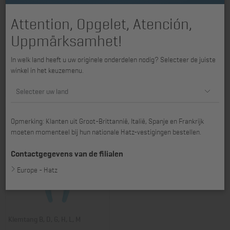
Attention, Opgelet, Atención,
Uppmärksamhet!
Servicekaart voor historische
Regelsleutel voor klepspeling B-
In welk land heeft u uw originele onderdelen nodig? Selecteer de juiste
Hatz motoren
serie
winkel in het keuzemenu.
Art. nr.: 40527000
Art. nr.: 64473501
12,15 €
29,00 €
Selecteer uw land
Opmerking: Klanten uit Groot-Brittannië, Italië, Spanje en Frankrijk
moeten momenteel bij hun nationale Hatz-vestigingen bestellen.
Contactgegevens van de filialen
Europe - Hatz
Klemtang B, D, G, H, L, M