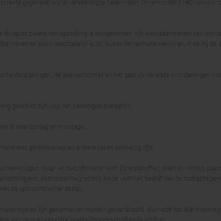
trekte gegevens en/ of vervaardigde tekeningen. Onverminderd het hiervoor b
a dit op de plaats van opstelling is aangekomen, zijn werkzaamheden kan aanva
rachtnemer zulks noodzakelijk acht, buiten de normale werkuren, mits hij dit t
 overheidsregelingen, de overeenkomst en het gebruik vereiste voorzieningen v
ing geschikt zijn voor het benodigde transport;
ikt is voor opslag en montage;
 materiaal, gereedschap en andere zaken aanwezig zijn;
hulpwerktuigen, hulp- en bedrijfsmaterialen (brandstoffen, oliën en vetten, poet
verlichting enz. daaronder begrepen), en de voor het bedrijf van de opdrachtge
g van de opdrachtnemer staan;
orgsmaatregelen zijn genomen en worden gehandhaafd, alsmede dat alle maatr
atie aan de toepasselijke overheidsvoorschriften te voldoen;