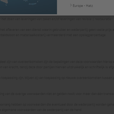
enoemd): de natuurlijke of rechtspersoon of zijn rechtsopvolger voor wie in he
Europe - Hatz
en geleverd, een werk tot stand wordt gebracht of een andere rechtshandeling w
(of een onderdeel hiervan), waarop de offerte van gebruiker of de overeenkomst
et doen van leveringen van zaken en/of leveringen van revisie-/ restauratie-
t afleveren van een dienst waarin gebruiker en wederpartij geen vaste prijs 
s arbeidsloon en materiaalkosten) vermeerderd met een opslagpercentage
eel zijn van overeenkomsten zijn de bepalingen van deze voorwaarden hierop e
n kracht, tenzij deze door partijen hiervan uitdrukkelijk en schriftelijk is af
epassing zijn, blijven zij van toepassing op nieuwe overeenkomsten tussen part
ing van de overige voorwaarden niet en gelden nooit voor meer dan één transac
oorrang hebben op voorwaarden die eventueel door de wederpartij worden gehan
 die algemene voorwaarden van de wederpartij van de hand.