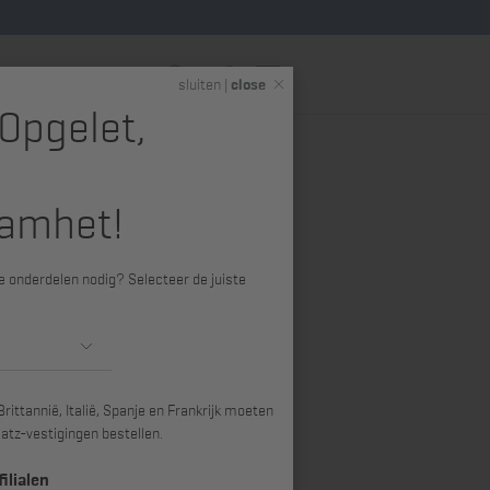
NL
sluiten |
close
 Opgelet,
Service
amhet!
ele onderdelen nodig? Selecteer de juiste
stemen en revisie- bedrijven en BOVAG/ DCR-
rittannië, Italië, Spanje en Frankrijk moeten
atz-vestigingen bestellen.
ilialen
een overeenkomst gebruikt.