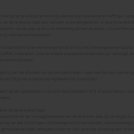
en overige op de verkoop en levering vallende overheidslasten en heffingen, ver
e van de te leveren zaak door verkoper is overeengekomen, is de prijs bereke
leveren van de zaak op de in de aanbieding genoemde plaats, inclusief alle k
ring vallende overheidslasten.
de totstandkoming van een overeenkomst en voor het overeengekomen tijdstip va
dstoffen, onderdelen, lonen en andere prijsbepalende factoren zijn verhoogd, 
ene omstandigheden.
partij over het afronden van de werkzaamheden -naast een factuur- ook een ge
suren (bij grote projecten op regiebasis ook tussentijds).
geert op een gedetailleerd overzicht zoals bedoeld in lid 5 of op een factuur v
ekeurd.
tie van de te leveren zaak
opdrachtnemer de montage/installatie van de te leveren zaak zal verzorgen is
voering van alle inrichtingen, voorzieningen en/of voorwaarden, die noodzakelijk 
in gemonteerde staat, behoudens indien en voor zover die uitvoering door of 