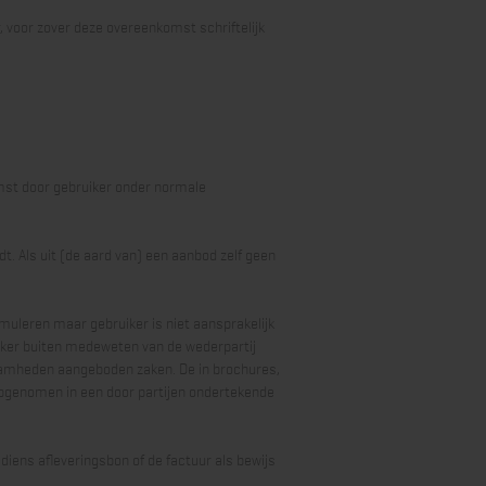
 voor zover deze overeenkomst schriftelijk
omst door gebruiker onder normale
t. Als uit (de aard van) een aanbod zelf geen
rmuleren maar gebruiker is niet aansprakelijk
uiker buiten medeweten van de wederpartij
zaamheden aangeboden zaken. De in brochures,
 opgenomen in een door partijen ondertekende
 diens afleveringsbon of de factuur als bewijs