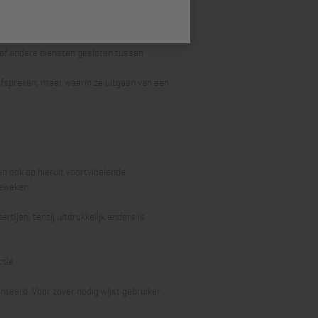
t kader van de uitoefening van beroep of
ordt verricht. Zaak: het voertuig/ vaartuig/
 tussen gebruiker en wederpartij betrekking
 of andere diensten gesloten tussen
afspreken, maar waarin ze uitgaan van een
n ook op hieruit voortvloeiende
geweken.
ijen, tenzij uitdrukkelijk anders is
tie.
teerd. Voor zover nodig wijst gebruiker