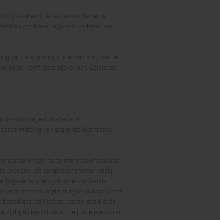
fvrij en olievrij te verpakken. Koper is
 oude zaken. Koper vrijwaart verkoper ter
ng van de koper blijft in afwachting van de
n verkoper heeft plaatsgevonden. Zolang de
 indien montage/installatie is
iceerde melding van gegronde klachten is
 overeengekomen, na de montage/installatie
 te brengen, die de opdrachtnemer nodig
rachtgever worden gehouden. Indien de
jn voornoemde verplichtingen voldoet wordt
benodigde faciliteiten, waaronder die als
 tijdig en kosteloos op de juiste plaats ter