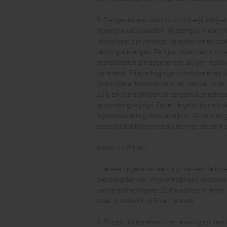
5. Partijen kunnen slechts schriftelijk afwi
algemene voorwaarden. Wijzigingen in een (r
uitvoerbaar zijn vanwege de staat van de zaa
de hoogte brengen. Partijen zullen dan in ond
hoeveelheden zijn opgenomen. Bij een regie
verrekend. Prijsverhogingen voortvloeiende ui
Zodra opdrachtnemer voorziet, dat een in de
10% zal overschrijden, is de gebruiker gehoud
te worden gewijzigd. Zowel de gebruiker als 
ingebrekestelling noodzakelijk is. De door d
verschuldigd blijven net als de met het werk
Artikel 4 - Prijzen
1. Iedere opgave van een prijs van een te kopen
overeengekomen. Prijsverhogingen voortvloeie
van de opdrachtgever. Zodra opdrachtnemer v
staat in artikel 3 lid 5 aan de orde.
2. Prijzen zijn berekend voor levering ter ve