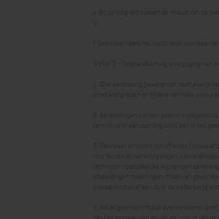
e. Bij strijdigheid tussen de inhoud van de 
is.
f. Gebruiker heeft het recht deze voorwaarden t
Artikel 3 - Totstandkoming en wijziging van 
1. Elke aanbieding (waaronder nadrukkelijk o
omstandigheden en tijdens normale werkure
2. Aanbiedingen worden geacht vrijblijvend te
termijn voor aanvaarding blijkt dan is het g
3. Gebruiker probeert zijn offertes (inclusie
voor fouten en verschrijvingen. Kleine afwij
technisch noodzakelijke wijzigingen aanbren
afbeeldingen, tekeningen, maat- en gewichtso
overeenkomst of een door de wederpartij on
4. Als er geen schriftelijk overeenkomst door 
van het bestaan van en van de inhoud van d