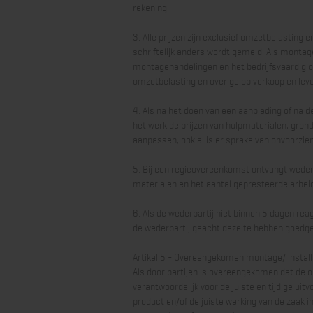
rekening.
3. Alle prijzen zijn exclusief omzetbelasting 
schriftelijk anders wordt gemeld. Als montag
montagehandelingen en het bedrijfsvaardig op
omzetbelasting en overige op verkoop en leve
4. Als na het doen van een aanbieding of na 
het werk de prijzen van hulpmaterialen, gron
aanpassen, ook al is er sprake van onvoorzi
5. Bij een regieovereenkomst ontvangt weder
materialen en het aantal gepresteerde arbeid
6. Als de wederpartij niet binnen 5 dagen rea
de wederpartij geacht deze te hebben goedg
Artikel 5 - Overeengekomen montage/ installa
Als door partijen is overeengekomen dat de 
verantwoordelijk voor de juiste en tijdige uit
product en/of de juiste werking van de zaak 