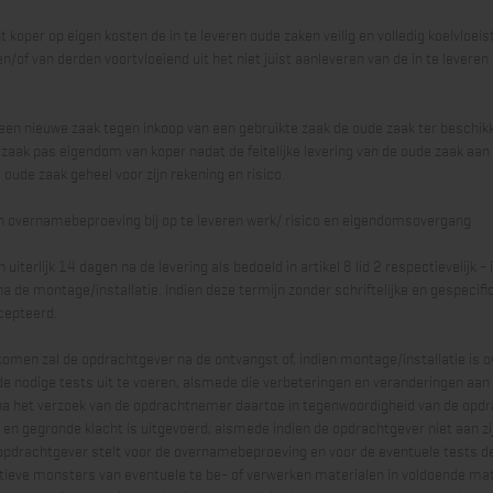
 koper op eigen kosten de in te leveren oude zaken veilig en volledig koelvloeisto
n/of van derden voortvloeiend uit het niet juist aanleveren van de in te leveren
 een nieuwe zaak tegen inkoop van een gebruikte zaak de oude zaak ter beschikki
 zaak pas eigendom van koper nadat de feitelijke levering van de oude zaak aa
 oude zaak geheel voor zijn rekening en risico.
en overnamebeproeving bij op te leveren werk/ risico en eigendomsovergang
iterlijk 14 dagen na de levering als bedoeld in artikel 8 lid 2 respectievelijk -
a de montage/installatie. Indien deze termijn zonder schriftelijke en gespecif
cepteerd.
omen zal de opdrachtgever na de ontvangst of, indien montage/installatie is
de nodige tests uit te voeren, alsmede die verbeteringen en veranderingen aan
na het verzoek van de opdrachtnemer daartoe in tegenwoordigheid van de opd
n gegronde klacht is uitgevoerd, alsmede indien de opdrachtgever niet aan zi
opdrachtgever stelt voor de overnamebeproeving en voor de eventuele tests de 
tieve monsters van eventuele te be- of verwerken materialen in voldoende mate,