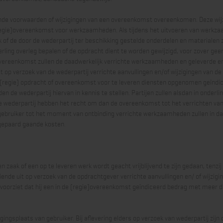
jkende voorwaarden of wijzigingen van een overeenkomst overeenkomen. Deze wij
egie)overeenkomst voor werkzaamheden. Als tijdens het uitvoeren van werkzaam
k of de door de wederpartij ter beschikking gestelde onderdelen en materialen
erling overleg bepalen of de opdracht dient te worden gewijzigd, voor zover ge
overeenkomst zullen de daadwerkelijk verrichte werkzaamheden en geleverde e
t op verzoek van de wederpartij verrichte aanvullingen en/of wijzigingen van de 
 (regie) opdracht of overeenkomst voor te leveren diensten opgenomen geïnd
en de wederpartij hiervan in kennis te stellen. Partijen zullen alsdan in onder
de wederpartij hebben het recht om dan de overeenkomst tot het verrichten van
e gebruiker tot het moment van ontbinding verrichte werkzaamheden zullen in da
 gepaard gaande kosten.
 zaak of een op te leveren werk wordt geacht vrijblijvend te zijn gedaan, tenzij ex
nde uit op verzoek van de opdrachtgever verrichte aanvullingen en/ of wijzigi
oorziet dat hij een in de (regie)overeenkomst geïndiceerd bedrag met meer da
stigingsplaats van gebruiker. Bij aflevering elders op verzoek van wederpartij z