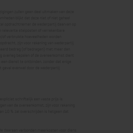
zigingen zullen geen deel uitmaken van deze
heden blijkt dat deze niet of niet geheel
 zal opdrachtnemer de wederpartij daarvan op
en relevante stelposten of verrekenbare
n/of verbruikte hoeveelheden worden
opdracht, zijn voor rekening van wederpartij.
iceerd bedrag (of bedragen) met meer dan
ling overleg bepalen of de overeenkomst dient
 een dienst te ontbinden, zonder dat enige
t geval evenwel door de wederpartij
pliciet schriftelijk een vaste prijs is
ngen van de overeenkomst, zijn voor rekening
n 10 % zal overschrijden is hetgeen dat
ijn de daaraan verbonden meerkosten voor diens