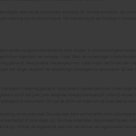
 benodigde zaken op de juiste plaats aanwezig zijn. Schade en kosten, die ontsta
jn voor rekening van de opdrachtgever. Met betrekking tot de montage-/ installati
lzaken worden op gestandaardiseerde wijze verpakt. In voorkomend geval worde
ngen blijven eigendom van verkoper. Koper dient de verpakkingen ongeschonden
ening gebracht, tenzij anders overeengekomen. Indien koper niet binnen een ma
oper niet langer verplicht het verpakkings-/statiegeld te retourneren. Dit laat 
r statiegeld in rekening gebracht, tenzij anders overeengekomen. Indien koper de
verd en/of niet juist (niet veilig/niet volledig koelvloeistof-, olievrij) verpakt 
 statiegeld te retourneren. Dit laat de plicht van koper om de oude zaak te reto
nlevering van de oude zaak. De oude zaak dient van hetzelfde merk, bouwtype e
e beschadigd of incompleet zijn. De vitale onderdelen (bijvoorbeeld bij een moto
n te zijn. Voldoet de ingeleverde zaak niet, dan komen de hogere kosten ten la