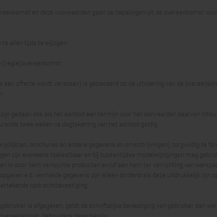
overeenkomst en deze voorwaarden gaan de bepalingen uit de overeenkomst voor,
e allen tijde te wijzigen.
de (regie)overeenkomst
ok een offerte wordt verstaan) is gebaseerd op de uitvoering van de overeenk
n.
 zijn gedaan ook als het aanbod een termijn voor het aanvaarden daarvan inhoud
edurende twee weken na dagtekening van het aanbod geldig.
f prijslijsten, brochures en andere gegevens en omschrijvingen) zorgvuldig te fo
kingen zijn eveneens toelaatbaar en bij tussentijdse modelwijzigingen mag gebr
gen in door hem verkochte producten en/of aan hem ter verrichting van werk
pgaven e.d. vermelde gegevens zijn alleen bindend als deze uitdrukkelijk zijn
dertekende opdrachtbevestiging.
gebruiker is afgegeven, geldt de schriftelijke bevestiging van gebruiker dan wel
e overeenkomst, behoudens tegenbewijs.