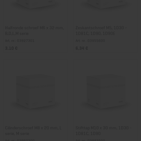
Halfronde schroef M6 x 32 mm,
Zeskantschroef M5, 1D30 -
B,D,L,M serie
1D81C, 1D90, 1D90E
Art. nr.: 03927301
Art. nr.: 03955600
3,10 €
6,34 €
Cilinderschroef M8 x 20 mm, L
Stifttap M10 x 30 mm, 1D30 -
serie, M serie
1D81C, 1D90
Art. nr.: 03960300
Art. nr.: 03993500