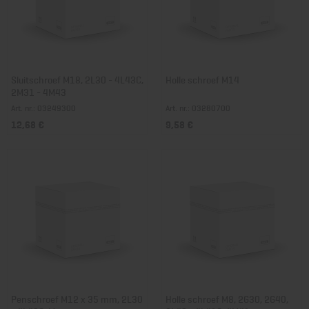
Sluitschroef M18, 2L30 - 4L43C,
Holle schroef M14
2M31 - 4M43
Art. nr.: 03249300
Art. nr.: 03280700
12,68 €
9,58 €
Penschroef M12 x 35 mm, 2L30
Holle schroef M8, 2G30, 2G40,