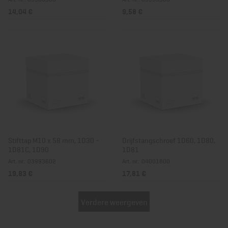
14,04 €
9,58 €
Stifttap M10 x 58 mm, 1D30 -
Drijfstangschroef 1D60, 1D80,
1D81C, 1D90
1D81
Art. nr.: 03993602
Art. nr.: 04001800
19,83 €
17,81 €
Verdere weergeven