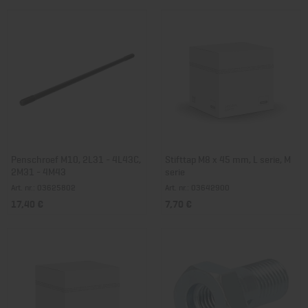
Penschroef M10, 2L31 - 4L43C,
Stifttap M8 x 45 mm, L serie, M
2M31 - 4M43
serie
Art. nr.: 03625802
Art. nr.: 03642900
17,40 €
7,70 €