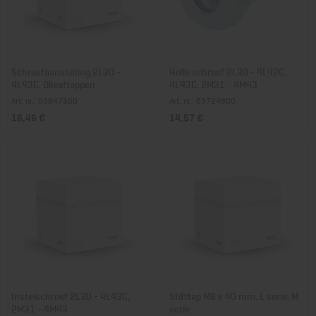
Schroefaansluiting 2L30 -
Holle schroef 2L30 - 4L42C,
4L43C, Olieaftappen
4L43C, 2M31 - 4M43
Art. nr.: 03647500
Art. nr.: 03724800
16,46 €
14,57 €
Instelschroef 2L30 - 4L43C,
Stifttap M8 x 40 mm, L serie, M
2M31 - 4M43
serie