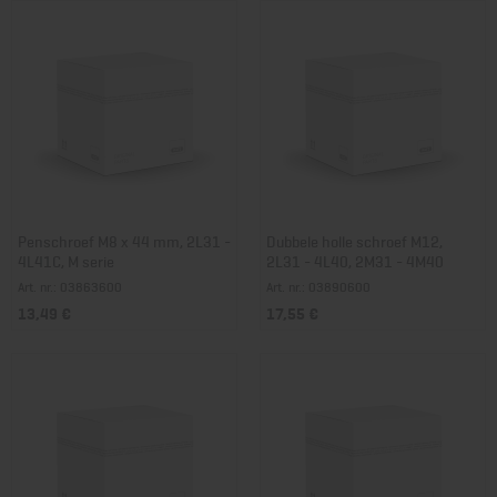
Penschroef M8 x 44 mm, 2L31 -
Dubbele holle schroef M12,
4L41C, M serie
2L31 - 4L40, 2M31 - 4M40
Art. nr.: 03863600
Art. nr.: 03890600
13,49 €
17,55 €