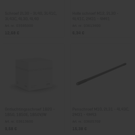
Schroef 2L30 - 3L40, 3L41C,
Holle schroef M12, 2L30 -
3L43C, 4L30, 4L40
4L41C, 2M31 - 4M41
Art. nr.: 03595000
Art. nr.: 03613400
12,68 €
6,34 €
Ontluchtingsschroef 1B20 -
Penschroef M10, 2L31 - 4L43C,
1B50, 1B50E, 1B50V/W
2M31 - 4M43
Art. nr.: 03613600
Art. nr.: 03625702
9,58 €
15,38 €