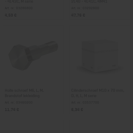
- 4L43C, M serie
2L40 - 4L41C, 4M41
Art. nr.: 03286800
Art. nr.: 03292800
4,59 €
47,76 €
Holle schroef M6, L, M,
Cilinderschroef M10 x 70 mm,
Brandstof lekleiding
D, H, L, M serie
Art. nr.: 03460200
Art. nr.: 03537700
11,74 €
6,34 €