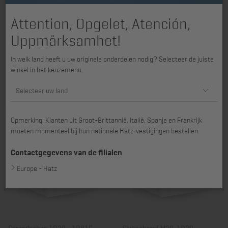
Attention, Opgelet, Atención,
Uppmärksamhet!
In welk land heeft u uw originele onderdelen nodig? Selecteer de juiste
Sluitschroef 2L31 - 4L41C,
Instelschroef 1D30 - 1D90V,
winkel in het keuzemenu.
4L42C, 2M31 - 4M43
Decompressor
Art. nr.: 01097800
Art. nr.: 01245200
Selecteer uw land
15,38 €
17,55 €
Opmerking: Klanten uit Groot-Brittannië, Italië, Spanje en Frankrijk
moeten momenteel bij hun nationale Hatz-vestigingen bestellen.
Contactgegevens van de filialen
Europe - Hatz
Gereedschap 1D30 - 1D81C,
Sluitschroef M24, 1D30 -