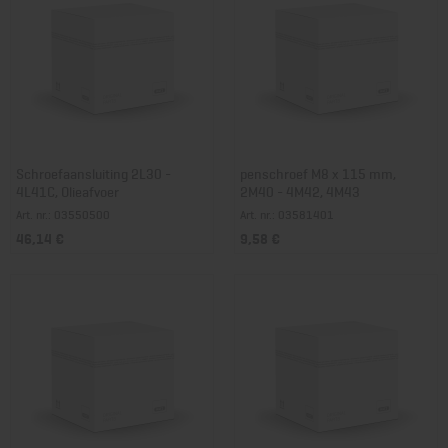
Schroefaansluiting 2L30 -
penschroef M8 x 115 mm,
4L41C, Olieafvoer
2M40 - 4M42, 4M43
Art. nr.: 03550500
Art. nr.: 03581401
46,14 €
9,58 €