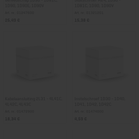
1D90, 1D90E, 1D90V
1D81C, 1D90, 1D90V
Art. nr.: 01247600
Art. nr.: 01321201
25,49 €
15,38 €
Kabelaansluiting 2L31 - 4L41C,
Instelschroef 1D30 - 1D40,
4L42C, 4L43C
1D41, 1D42, 1D42C
Art. nr.: 01472900
Art. nr.: 01474000
18,34 €
4,59 €