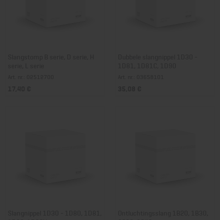
Slangstomp B serie, D serie, H
Dubbele slangnippel 1D30 -
serie, L serie
1D81, 1D81C, 1D90
Art. nr.: 02512700
Art. nr.: 03658101
17,40 €
35,08 €
Slangnippel 1D30 - 1D80, 1D81,
Ontluchtingsslang 1B20, 1B30,