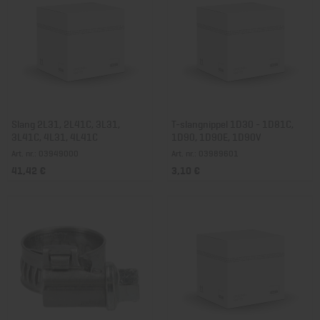
Slang 2L31, 2L41C, 3L31,
T-slangnippel 1D30 - 1D81C,
3L41C, 4L31, 4L41C
1D90, 1D90E, 1D90V
Art. nr.: 03949000
Art. nr.: 03989601
41,42 €
3,10 €