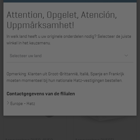
Attention, Opgelet, Atención,
Uppmärksamhet!
In welk land heeft u uw originele onderdelen nodig? Selecteer de juiste
Aanzuigaansluiting 1D41 -
Houder 1D81, 1D90, 1D90E,
winkel in het keuzemenu.
1D81C, 2L31 - 4L43C
H1D90V
Art. nr.: 01046900
Art. nr.: 01687300
Selecteer uw land
180,24 €
38,32 €
Opmerking: Klanten uit Groot-Brittannië, Italië, Spanje en Frankrijk
moeten momenteel bij hun nationale Hatz-vestigingen bestellen.
Contactgegevens van de filialen
Europe - Hatz
Aanzuigslang 3H50, 4H50
Aanzuigslang 3H50TI -