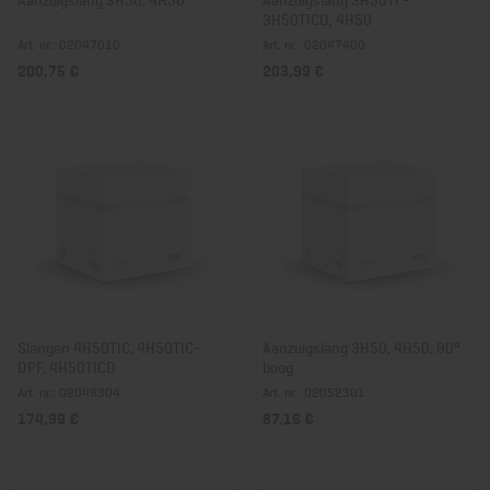
3H50TICD, 4H50
Art. nr.: 02047010
Art. nr.: 02047400
200,75 €
203,99 €
Slangen 4H50TIC, 4H50TIC-
Aanzuigslang 3H50, 4H50, 90°
DPF, 4H50TICD
boog
Art. nr.: 02049304
Art. nr.: 02052301
174,99 €
87,16 €