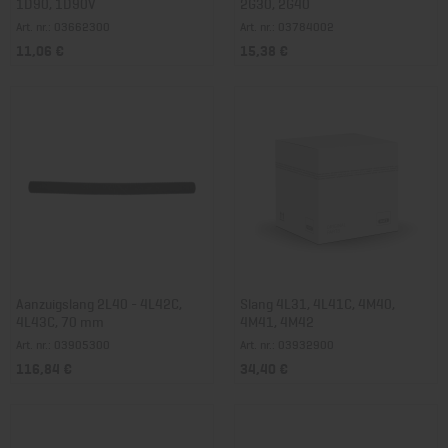
1D90, 1D90V
2G30, 2G40
Art. nr.: 03662300
Art. nr.: 03784002
11,06 €
15,38 €
Aanzuigslang 2L40 - 4L42C,
Slang 4L31, 4L41C, 4M40,
4L43C, 70 mm
4M41, 4M42
Art. nr.: 03905300
Art. nr.: 03932900
116,84 €
34,40 €