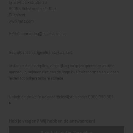
Ernst-Hatz-Straße 16
94099 Ruhstorf an der Rott
Duitsland
www.hatz.com
E-Mail:
marketing@hatz-diesel.de
Gebruik alleen originele Hatz kwaliteit.
Artikelen die als replica, vergelijking en grijze goederen worden
aangeduid, voldoen niet aan de hoge kwaliteitsnormen en kunnen
leiden tot onherstelbare schade.
U vindt dit artikel in de onderdelenlijsten onder 0000 040 301.
Heb je vragen? Wij hebben de antwoorden!
Naar het contactformulier