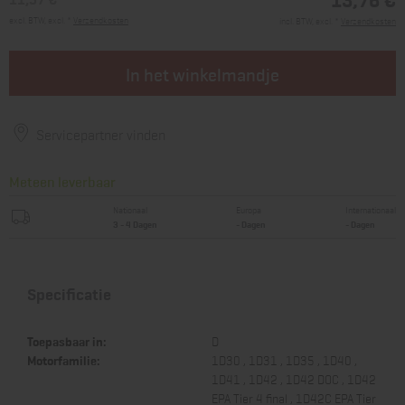
excl. BTW, excl. *
Verzendkosten
incl. BTW, excl. *
Verzendkosten
In het winkelmandje
Servicepartner vinden
Meteen leverbaar
Nationaal
Europa
Internationaal
3 - 4 Dagen
- Dagen
- Dagen
Specificatie
Toepasbaar in:
D
Motorfamilie:
1D30 , 1D31 , 1D35 , 1D40 ,
1D41 , 1D42 , 1D42 DOC , 1D42
EPA Tier 4 final , 1D42C EPA Tier