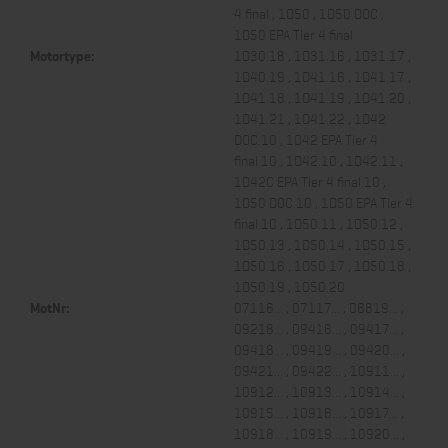
4 final , 1D50 , 1D50 DOC ,
1D50 EPA Tier 4 final
Motortype:
1D30.18 , 1D31.16 , 1D31.17 ,
1D40.19 , 1D41.16 , 1D41.17 ,
1D41.18 , 1D41.19 , 1D41.20 ,
1D41.21 , 1D41.22 , 1D42
DOC.10 , 1D42 EPA Tier 4
final.10 , 1D42.10 , 1D42.11 ,
1D42C EPA Tier 4 final.10 ,
1D50 DOC.10 , 1D50 EPA Tier 4
final.10 , 1D50.11 , 1D50.12 ,
1D50.13 , 1D50.14 , 1D50.15 ,
1D50.16 , 1D50.17 , 1D50.18 ,
1D50.19 , 1D50.20
MotNr:
07116... , 07117... , 08819... ,
09218... , 09416... , 09417... ,
09418... , 09419... , 09420... ,
09421... , 09422... , 10911... ,
10912... , 10913... , 10914... ,
10915... , 10916... , 10917... ,
10918... , 10919... , 10920... ,