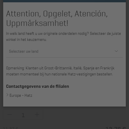
Attention, Opgelet, Atención,
Uppmärksamhet!
In welk land heeft u uw originele onderdelen nodig? Selecteer de juiste
winkel in het keuzemenu.
Selecteer uw land
Opmerking: Klanten uit Groot-Brittannië, Italië, Spanje en Frankrijk
moeten momenteel bij hun nationale Hatz-vestigingen bestellen.
Contactgegevens van de filialen
Europe - Hatz
beschikbaar voor 1D30, 1D31, 1D35, 1D40, 1D41, 1D42, 1D42C, 1D50
13,76 €
11,37 €