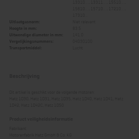
13310... , 13311... , 15510... ,
15610... , 15710... , 17210... ,
17310...
Uitlaatgasnorm:
Niet relevant
Hoogte in mm:
83.5
Uitwendige diameter in mm:
141.0
Vergelijkingsnummers:
04030100
Transportmiddel:
Lucht
Beschrijving
Dit artikel is geschikt voor de volgende motoren:
Hatz 1D30, Hatz 1D31, Hatz 1D35, Hatz 1D40, Hatz 1D41, Hatz
1D42, Hatz 1D42C, Hatz 1D50
Product veiligheidsinformatie
Fabrikant:
Motorenfabrik Hatz GmbH & Co. KG